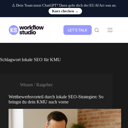
⚠️ Dein Team nutzt ChatGPT? Dann geht dich der EU AI Act was an.
Kurz checken →
Zum
Inhalt
springen
LET'S TALK
Schlagwort
lokale SEO für KMU
Wissen / Ratgeber
Wettbewerbsvorteil durch lokale SEO-Strategien: So
bringst du dein KMU nach vorne