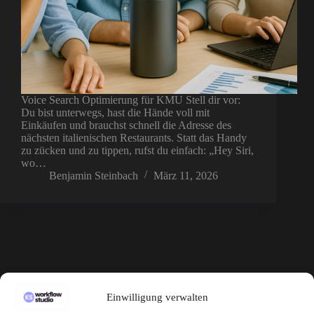
Voice Search Optimierung für KMU Stell dir vor:
Du bist unterwegs, hast die Hände voll mit
Einkäufen und brauchst schnell die Adresse des
nächsten italienischen Restaurants. Statt das Handy
zu zücken und zu tippen, rufst du einfach: „Hey Siri,
wo…
Benjamin Steinbach
März 11, 2026
KS Workflow Studio
Einwilligung verwalten