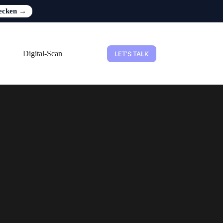
ecken →
Digital-Scan
LET'S TALK