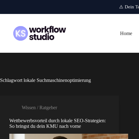
⚠️ Dein T
Zum
Inhalt
springen
Home
Schlagwort
lokale Suchmaschinenoptimierung
Wissen / Ratgeber
Wettbewerbsvorteil durch lokale SEO-Strategien:
So bringst du dein KMU nach vorne