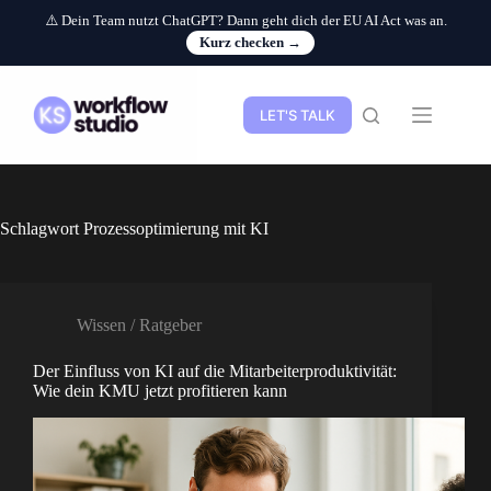
⚠️ Dein Team nutzt ChatGPT? Dann geht dich der EU AI Act was an.
Kurz checken →
Zum
Inhalt
springen
LET'S TALK
Schlagwort
Prozessoptimierung mit KI
Wissen / Ratgeber
Der Einfluss von KI auf die Mitarbeiterproduktivität:
Wie dein KMU jetzt profitieren kann