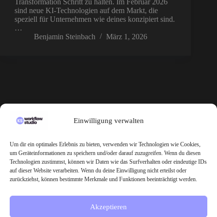
Transformation Schritt zu halten. Im Februar 2026
sind neue KI-Technologien auf dem Markt, die
speziell für Unternehmen wie deines konzipiert sind.
…
Benjamin Steinbach
März 1, 2026
KS Workflow Studio
Einwilligung verwalten
KS Workflow Studio – Dein Partner für KI, Digitalisierung &
Automatisierung
Um dir ein optimales Erlebnis zu bieten, verwenden wir Technologien wie Cookies,
um Geräteinformationen zu speichern und/oder darauf zuzugreifen. Wenn du diesen
Technologien zustimmst, können wir Daten wie das Surfverhalten oder eindeutige IDs
auf dieser Website verarbeiten. Wenn du deine Einwilligung nicht erteilst oder
Inhalt
zurückziehst, können bestimmte Merkmale und Funktionen beeinträchtigt werden.
Home
Services
Akzeptieren
Blog