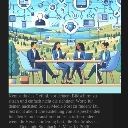
Kennst du das Gefühl, vor deinem Bildschirm zu
sitzen und einfach nicht die richtigen Worte für
deinen nächsten Social-Media-Post zu finden? Du
bist nicht allein! Die Erstellung von ansprechenden
Inhalten kann herausfordernd sein, insbesondere
wenn du Herausforderung hast, die Bedürfnisse…
Benjamin Steinbach
März 18, 2026