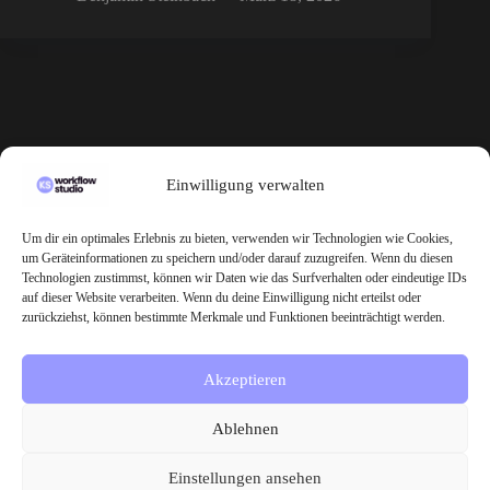
KS Workflow Studio
Einwilligung verwalten
KS Workflow Studio – Dein Partner für KI, Digitalisierung &
Automatisierung
Um dir ein optimales Erlebnis zu bieten, verwenden wir Technologien wie Cookies,
um Geräteinformationen zu speichern und/oder darauf zuzugreifen. Wenn du diesen
Technologien zustimmst, können wir Daten wie das Surfverhalten oder eindeutige IDs
auf dieser Website verarbeiten. Wenn du deine Einwilligung nicht erteilst oder
Inhalt
zurückziehst, können bestimmte Merkmale und Funktionen beeinträchtigt werden.
Home
Services
Akzeptieren
Blog
Ablehnen
Information
Einstellungen ansehen