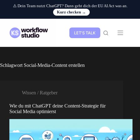
⚠️ Dein Team nutzt ChatGPT? Dann geht dich der EU AI Act was an.
Kurz checken →
Zum
Inhalt
springen
LET'S TALK
Schlagwort
Social-Media-Content erstellen
Wissen / Ratgeber
Wie du mit ChatGPT deine Content-Strategie für
Social Media optimierst