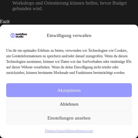
Workshops und Orientierung können helfen, bevor Budget
gebunden wird.
Fazit
Förderung macht Digitalisierung nicht automatisch erfolgreich. Aber
Einwilligung verwalten
sie kann den entscheidenden Unterschied machen, ob ein Projekt nur
auf der Wunschliste bleibt oder wirklich startet.
Um dir ein optimales Erlebnis zu bieten, verwenden wir Technologien wie Cookies,
2026 gilt: Wer wartet, verliert möglicherweise passende Programme,
um Geräteinformationen zu speichern und/oder darauf zuzugreifen. Wenn du diesen
Budgets oder Antragsfenster. Wer dagegen früh prüft, sauber plant und
Technologien zustimmst, können wir Daten wie das Surfverhalten oder eindeutige IDs
die richtige Reihenfolge einhält, kann Beratung, Umsetzung und
auf dieser Website verarbeiten. Wenn du deine Einwilligung nicht erteilst oder
Schulung clever kombinieren.
zurückziehst, können bestimmte Merkmale und Funktionen beeinträchtigt werden.
Gerade bei KI, Automatisierung und digitalen Prozessen lohnt sich ein
Akzeptieren
strukturierter Einstieg: erst Strategie, dann Förderung, dann
Umsetzung.
Ablehnen
Einstellungen ansehen
Schlagwörter
#
Digitale Transformation KMU
Datenschutzerklärung
Impressum
#
Förderlandschaft Beratungen
#
Förderungen KMU