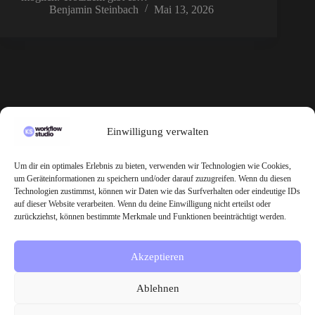
Benjamin Steinbach
Mai 13, 2026
KS Workflow Studio
Einwilligung verwalten
KS Workflow Studio – Dein Partner für KI, Digitalisierung &
Automatisierung
Um dir ein optimales Erlebnis zu bieten, verwenden wir Technologien wie Cookies,
um Geräteinformationen zu speichern und/oder darauf zuzugreifen. Wenn du diesen
Technologien zustimmst, können wir Daten wie das Surfverhalten oder eindeutige IDs
auf dieser Website verarbeiten. Wenn du deine Einwilligung nicht erteilst oder
Inhalt
zurückziehst, können bestimmte Merkmale und Funktionen beeinträchtigt werden.
Home
Services
Akzeptieren
Blog
Ablehnen
Information