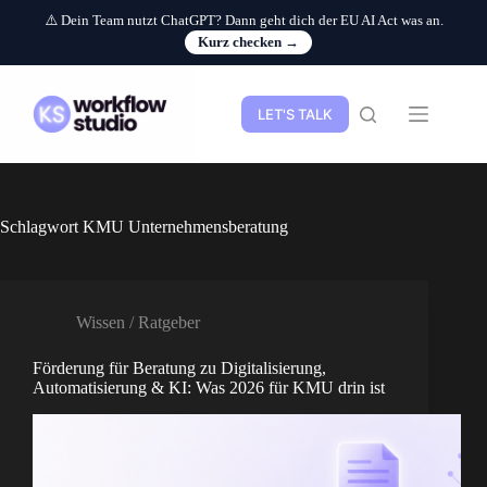
⚠️ Dein Team nutzt ChatGPT? Dann geht dich der EU AI Act was an.
Kurz checken →
Zum
Inhalt
springen
LET'S TALK
Schlagwort
KMU Unternehmensberatung
Wissen / Ratgeber
Förderung für Beratung zu Digitalisierung,
Automatisierung & KI: Was 2026 für KMU drin ist