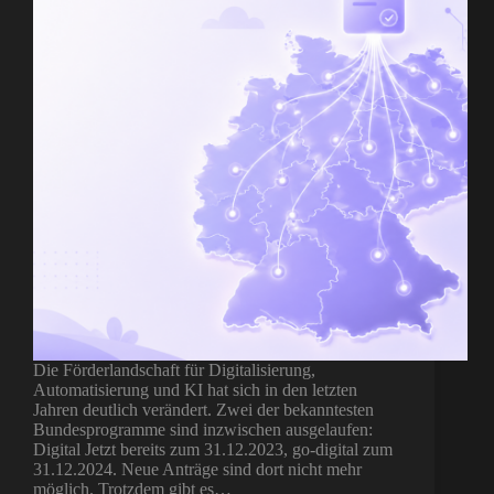
Die Förderlandschaft für Digitalisierung,
Automatisierung und KI hat sich in den letzten
Jahren deutlich verändert. Zwei der bekanntesten
Bundesprogramme sind inzwischen ausgelaufen:
Digital Jetzt bereits zum 31.12.2023, go-digital zum
31.12.2024. Neue Anträge sind dort nicht mehr
möglich. Trotzdem gibt es…